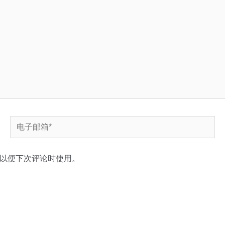
电
子
邮
以便下次评论时使用。
箱
*