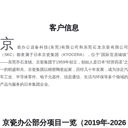
（SKC）都隶属于日本京瓷集团（KYOCERA），位于“国际宜居城镇”
——东莞市石龙镇。京瓷集团于1959年创立，创始人是日本“经营四圣”之
一的稻盛和夫。京瓷集团以精密陶瓷起家，历经几十年发展，成为涉足汽
车工业、半导体零件、电子元器件、信息通信、生活与环保等多个领域的
产品与服务的日本集团企业。
京瓷办公部分项目一览（2019年-2026
年）
2026年
B栋3楼东、西低压配电房配电柜更新工程（东莞石龙京瓷）
2025年
京瓷A栋1楼2号变压器低压层间配电柜更换工程（东莞石龙京瓷、京瓷置