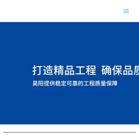
跳
Main
至
Men
内
Post
容
navigation