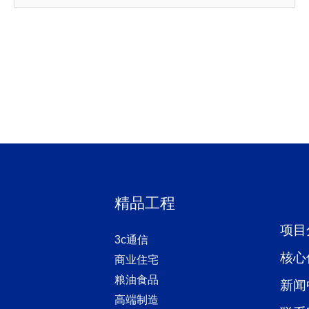
站
精品工程
项目
3c通信
核心
商业住宅
粮油食品
新闻
高端制造