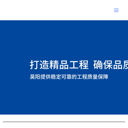
跳
Main
至
Men
内
Post
容
navigation