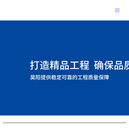
跳
Main
至
Men
内
Post
容
navigation