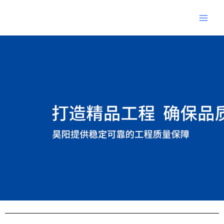
跳
Main
至
Men
内
Post
容
navigation