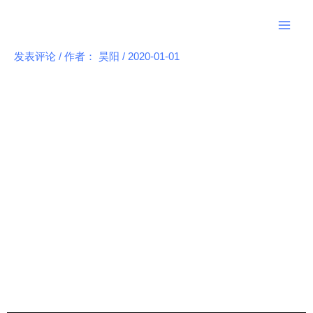
跳
Main
至
Men
内
发表评论
/ 作者：
昊阳
/
2020-01-01
Post
容
navigation