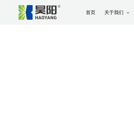
发表评论
/ 作者：
昊阳
/
2020-01-01
跳
Post
首页
关于我们
至
navigation
内
容