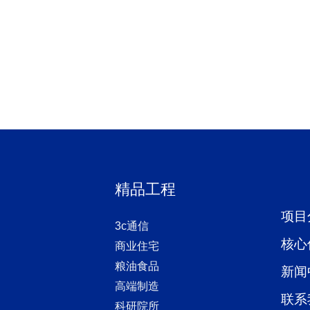
精品工程
项目
3c通信
核心
商业住宅
粮油食品
新闻
高端制造
联系
科研院所