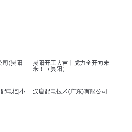
司(昊阳
昊阳开工大吉丨虎力全开向未
来！（昊阳）
配电柜|小
汉唐配电技术(广东)有限公司