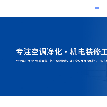
跳
Main
至
Men
内
Post
容
navigation