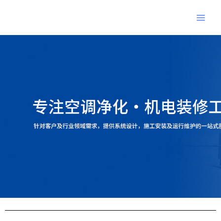
跳
Main
至
Men
内
Post
容
navigation