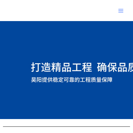
跳
Main
至
Men
内
Post
容
navigation