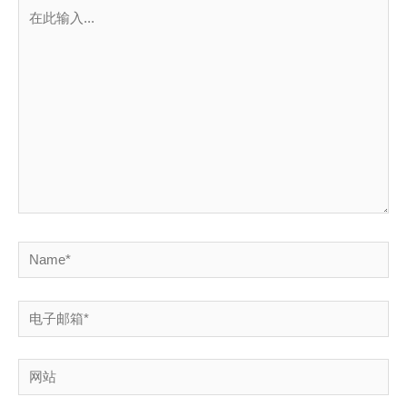
在
此
输
入...
Name*
电
子
邮
网
箱
站