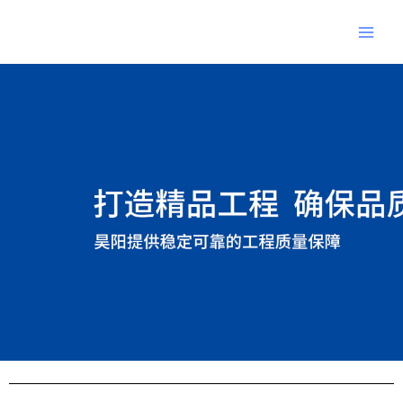
跳
Main
至
Men
内
Post
容
navigation