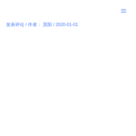
跳
Main
至
Men
内
发表评论
/ 作者：
昊阳
/
2020-01-01
Post
容
navigation