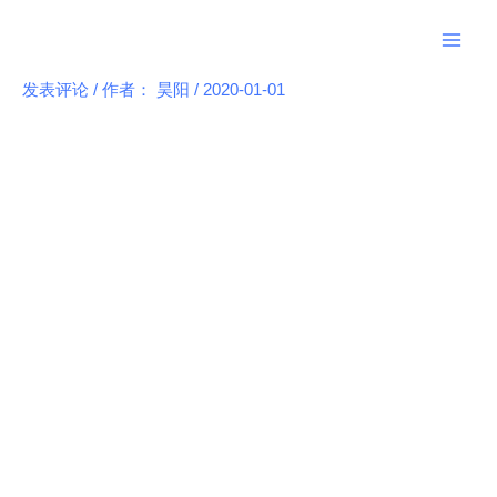
跳
Main
至
Men
内
发表评论
/ 作者：
昊阳
/
2020-01-01
Post
容
navigation