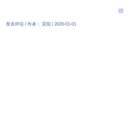
跳
Main
至
Men
内
发表评论
/ 作者：
昊阳
/
2020-01-01
Post
容
navigation