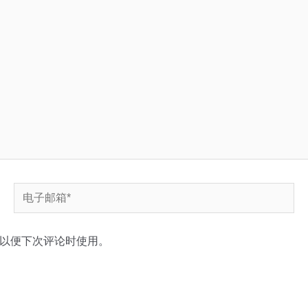
电
子
邮
以便下次评论时使用。
箱
*