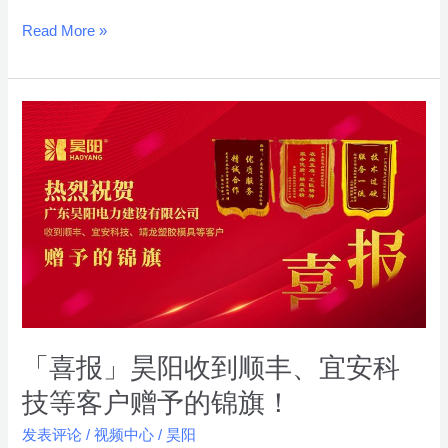
正
Read More »
当
时！
「喜
报」
昊
阳
收
到
顺
丰、
宜
安
「喜报」昊阳收到顺丰、宜安科
科
技等客户赠予的锦旗！
技
发表评论
/
视频中心
/
昊阳
等