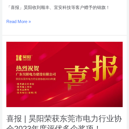
客
「喜报」昊阳收到顺丰、宜安科技等客户赠予的锦旗！
户
赠
Read More »
予
的
锦
喜
旗！
报
|
昊
阳
荣
获
东
莞
市
喜报 | 昊阳荣获东莞市电力行业协
电
会2023年度评优多个奖项！