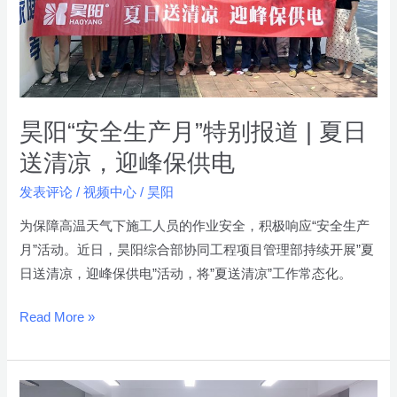
生
产
月”
特
别
报
昊阳“安全生产月”特别报道 | 夏日
道
送清凉，迎峰保供电
|
发表评论
/
视频中心
/
昊阳
夏
日
为保障高温天气下施工人员的作业安全，积极响应“安全生产
送
月”活动。近日，昊阳综合部协同工程项目管理部持续开展”夏
清
日送清凉，迎峰保供电”活动，将”夏送清凉”工作常态化。
凉，
迎
Read More »
峰
保
供
昊