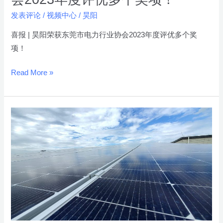
力
发表评论
/
视频中心
/
昊阳
行
业
喜报 | 昊阳荣获东莞市电力行业协会2023年度评优多个奖
协
项！
会
2023
Read More »
年
度
评
【昊
优
阳
多
工
个
程
奖
捷
项！
报】
东
莞
智