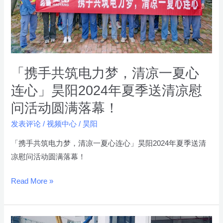
电
力
梦，
清
凉
一
「携手共筑电力梦，清凉一夏心
夏
连心」昊阳2024年夏季送清凉慰
心
问活动圆满落幕！
连
心」
发表评论
/
视频中心
/
昊阳
昊
「携手共筑电力梦，清凉一夏心连心」昊阳2024年夏季送清
阳
凉慰问活动圆满落幕！
2024
年
Read More »
夏
季
送
「昊