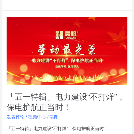
户
赠
送
「五
锦
一
旗！
特
辑」
电
力
建
设
“不
打
「五一特辑」电力建设“不打烊”，
烊”，
保电护航正当时！
保
发表评论
/
视频中心
/
昊阳
电
护
「五一特辑」电力建设“不打烊”，保电护航正当时！
航