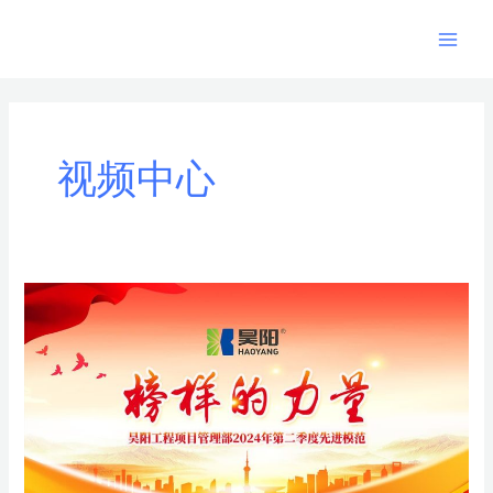
跳
Main
至
Men
内
Post
容
pagination
视频中心
「平
凡
•
榜
样」
昊
阳