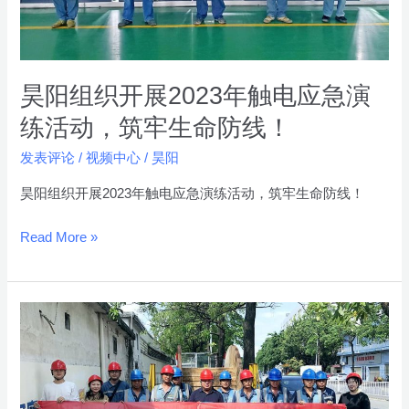
2023
年
触
电
昊阳组织开展2023年触电应急演
应
练活动，筑牢生命防线！
急
发表评论
/
视频中心
/
昊阳
演
练
昊阳组织开展2023年触电应急演练活动，筑牢生命防线！
活
动，
Read More »
筑
牢
生
昊
命
阳
防
“安
线！
全