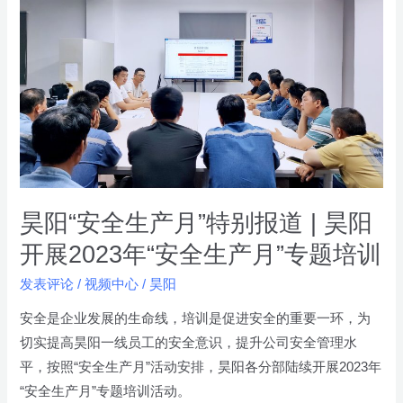
电
阳
“安
全
生
产
月”
特
别
报
昊阳“安全生产月”特别报道 | 昊阳
道
开展2023年“安全生产月”专题培训
|
发表评论
/
视频中心
/
昊阳
昊
阳
安全是企业发展的生命线，培训是促进安全的重要一环，为
开
切实提高昊阳一线员工的安全意识，提升公司安全管理水
展
平，按照“安全生产月”活动安排，昊阳各分部陆续开展2023年
2023
“安全生产月”专题培训活动。