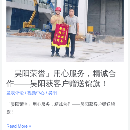
清
阳
凉
荣
慰
誉」
问
用
活
心
动
服
圆
务，
满
精
落
诚
「昊阳荣誉」用心服务，精诚合
幕！
合
作——昊阳获客户赠送锦旗！
作
发表评论
/
视频中心
/
昊阳
——
昊
「昊阳荣誉」用心服务，精诚合作——昊阳获客户赠送锦
阳
旗！
获
客
Read More »