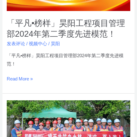
工
程
项
「平凡•榜样」昊阳工程项目管理
目
部2024年第二季度先进模范！
管
发表评论
/
视频中心
/
昊阳
理
部
「平凡•榜样」昊阳工程项目管理部2024年第二季度先进模
2024
范！
年
第
Read More »
二
季
度
「携
先
手
进
共
模
筑
范！