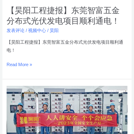
富
【昊阳工程捷报】东莞智富五金
五
分布式光伏发电项目顺利通电！
金
发表评论
/
视频中心
/
昊阳
分
布
【昊阳工程捷报】东莞智富五金分布式光伏发电项目顺利通
式
电！
光
伏
Read More »
发
电
项
昊
目
阳
顺
组
利
织
通
开
电！
展