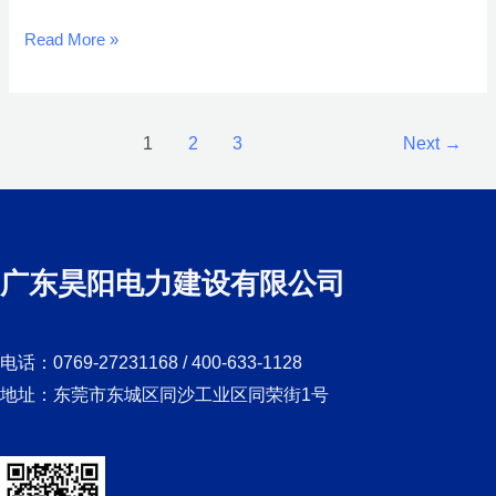
年
“安
Read More »
全
生
产
1
2
3
Next
→
月”
专
题
培
训
广东昊阳电力建设有限公司
电话：0769-27231168 / 400-633-1128
地址：东莞市东城区同沙工业区同荣街1号