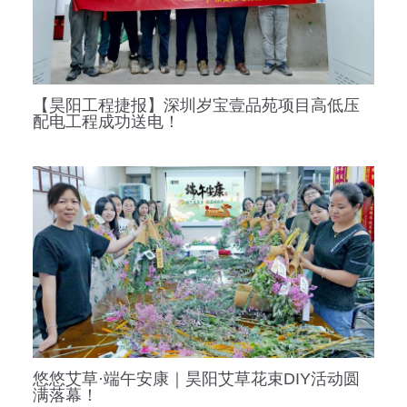
【昊阳工程捷报】深圳岁宝壹品苑项目高低压
配电工程成功送电！
悠悠艾草·端午安康｜昊阳艾草花束DIY活动圆
满落幕！