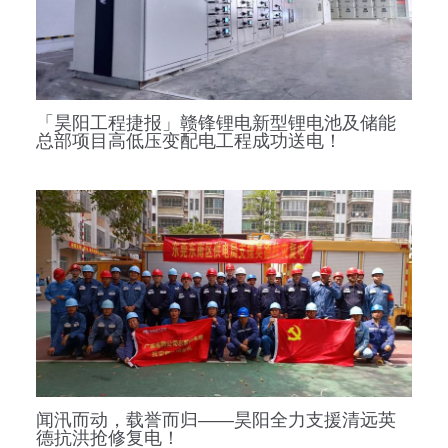
「昊阳工程捷报」赣锋锂电新型锂电池及储能
总部项目高低压变配电工程成功送电！
闻汛而动，载誉而归——昊阳全力支援清远英
德抗洪抢修复电！