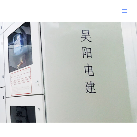
跳
Main
至
Men
内
Post
容
navigation