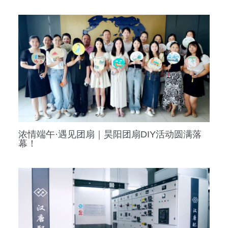
浓情端午·遇见团扇｜昊阳团扇DIY活动圆满落
幕！