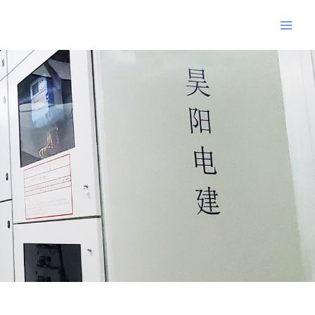
跳
Main
至
Men
内
Post
容
navigation