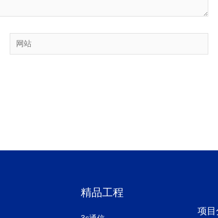
网
站
精品工程
项目