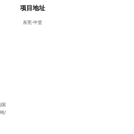
项目地址
东莞·中堂
的国
吨/