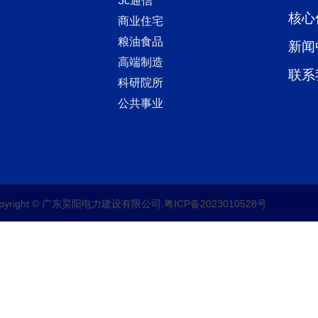
3c通信
核心
商业住宅
粮油食品
新闻
高端制造
联系
科研院所
公共事业
opyright © 广东昊阳电力建设有限公司.
粤ICP备2023010528号