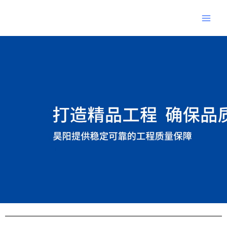
跳
Main
至
Men
内
Post
容
navigation