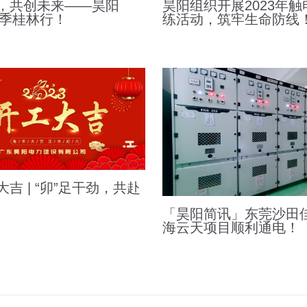
，共创未来——昊阳
昊阳组织开展2023年
春季桂林行！
练活动，筑牢生命防线
吉 | “卯”足干劲，共赴
「昊阳简讯」东莞沙田
海云天项目顺利通电！