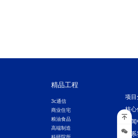
精品工程
项目
3c通信
核心
商业住宅
粮油食品
新闻
高端制造
联系
科研院所