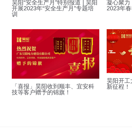
凝心聚力
昊阳“安全生产月”特别报道 | 昊阳
2023年
开展2023年“安全生产月”专题培
训
昊阳开工大
「喜报」昊阳收到顺丰、宜安科
新征程！
技等客户赠予的锦旗！