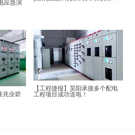
触电应急演
！
【工程捷报】昊阳承接多个配电
佳兆业碧
工程项目成功送电！