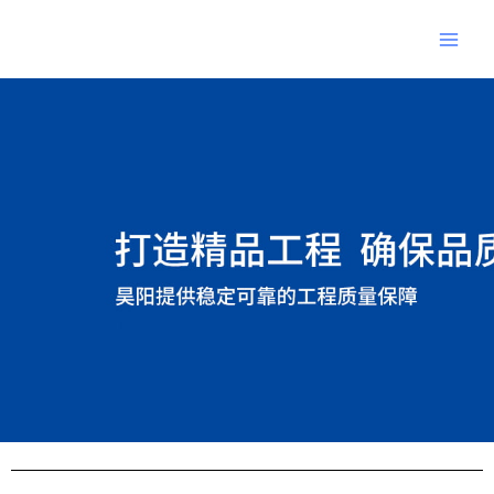
跳
Main
至
Men
内
Post
容
navigation