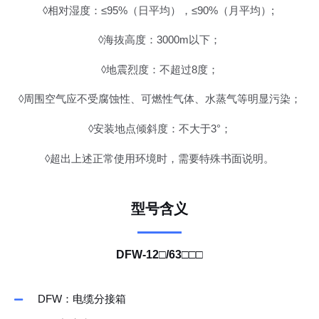
◊相对湿度：≤95%（日平均），≤90%（月平均）;
◊海抜高度：3000m以下；
◊地震烈度：不超过8度；
◊周围空气应不受腐蚀性、可燃性气体、水蒸气等明显污染；
◊安装地点倾斜度：不大于3°；
◊超出上述正常使用环境时，需要特殊书面说明。
型号含义
DFW-12□/63□□□
DFW：电缆分接箱