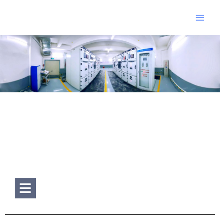
跳
Main
至
Men
内
容
Hamburger Toggle Menu