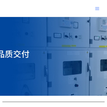
跳
Main
至
Men
内
Post
容
navigation