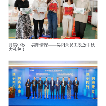
月满中秋 ，昊阳情深——昊阳为员工发放中秋
大礼包！