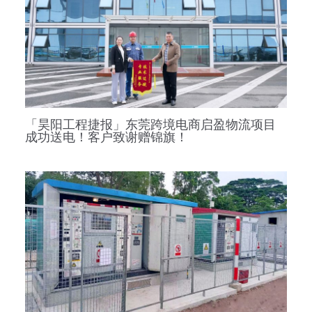
「昊阳工程捷报」东莞跨境电商启盈物流项目
成功送电！客户致谢赠锦旗！