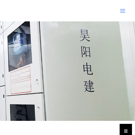
跳
Main
至
Men
内
Post
容
navigation
Hambu