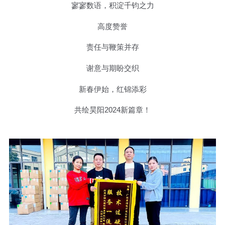
寥寥数语，积淀千钧之力
高度赞誉
责任与鞭策并存
谢意与期盼交织
新春伊始，红锦添彩
共绘昊阳2024新篇章！