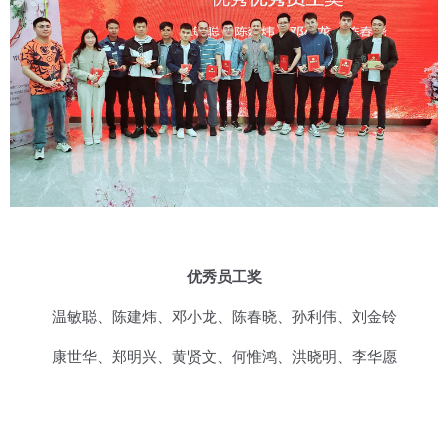
优秀员工奖
温敏聪、陈建炜、邓小龙、陈春晓、孙利伟、刘金铃
康世华、郑明兴、黄贤文、何惟鸿、洪晓明、李华愿