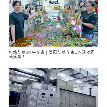
悠悠艾草·端午安康｜昊阳艾草花束DIY活动圆
满落幕！