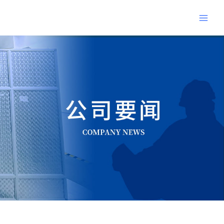
跳
Main
至
Men
内
Post
容
navigation