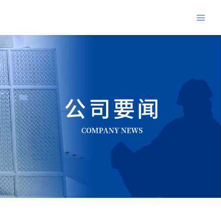
跳
Main
至
Men
内
Post
容
navigation