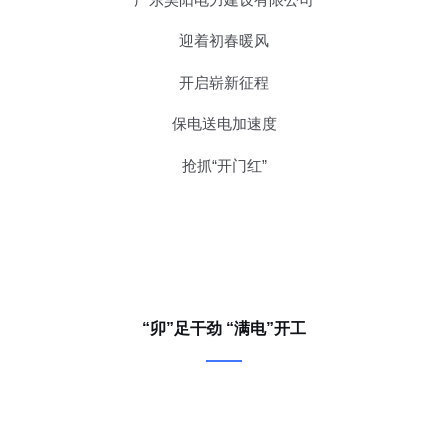
迎着初春暖风
开启崭新征程
保电送电加速度
抢抓“开门红”
“卯”足干劲 “满电”开工