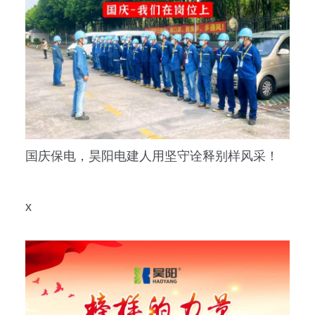
国庆保电，昊阳电建人用坚守诠释别样风采！
x